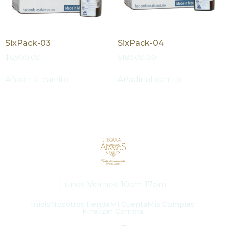
SixPack-03
SixPack-04
$
6,900.00
$
18,500.00
Añadir al carrito
Añadir al carrito
Lunes-Viernes, 10am-17pm
Inicio
Nosotros
Tienda
Mi Cuenta
Mis Compras
Finalizar Compra