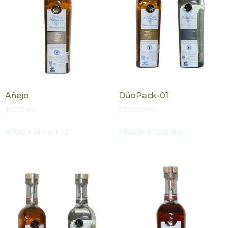
Añejo
DúoPack-01
$
1,213.00
$
2,000.00
Añadir al carrito
Añadir al carrito